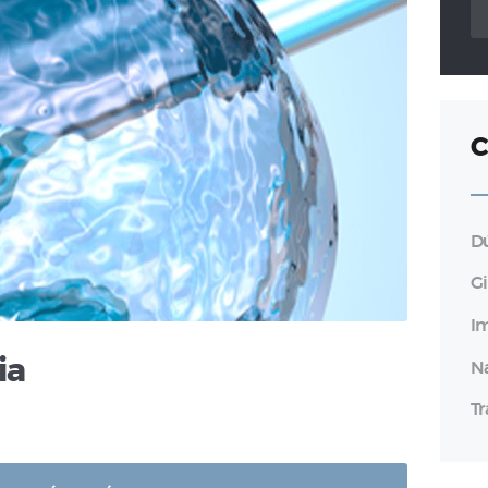
po
C
D
G
I
ia
N
T