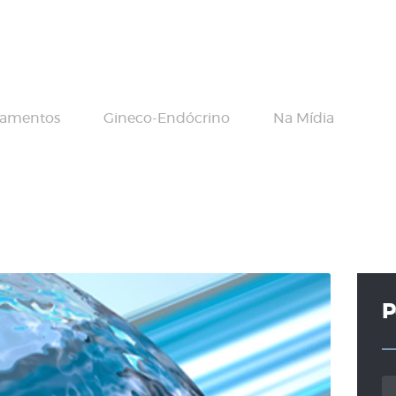
Home Principal
Dr Vamberto
Maia
tamentos
Gineco-Endócrino
Na Mídia
Infertilidade
Tratamentos
Gineco-
Endócrino
P
Contato
Pe