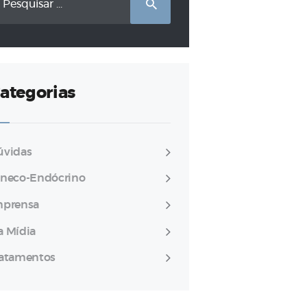
r:
ategorias
úvidas
ineco-Endócrino
mprensa
a Mídia
ratamentos