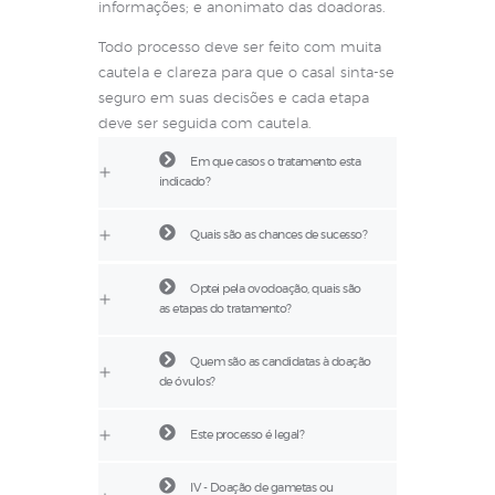
informações; e anonimato das doadoras.
Todo processo deve ser feito com muita
cautela e clareza para que o casal sinta-se
seguro em suas decisões e cada etapa
deve ser seguida com cautela.
Em que casos o tratamento esta
indicado?
Quais são as chances de sucesso?
Optei pela ovodoação, quais são
as etapas do tratamento?
Quem são as candidatas à doação
de óvulos?
Este processo é legal?
IV - Doação de gametas ou