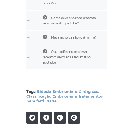
embriões
Como devo encarar o processo
sem me sentir que falhei?
Mas a genética não será minha?
Qual a diferença entre ser
receptora de óvulos e ter um filho
adotado?
Tags:
Biópsia Embrionária
,
Cirúrgicos
,
Classificação Embrionária
,
tratamentos
para fertilidade