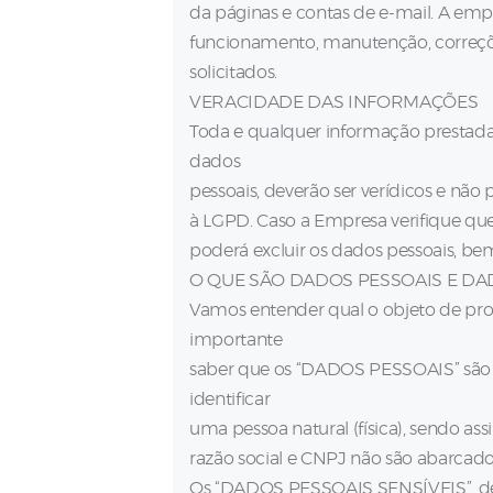
da páginas e contas de e-mail. A empr
funcionamento, manutenção, correç
solicitados.
VERACIDADE DAS INFORMAÇÕES
Toda e qualquer informação prestada
dados
pessoais, deverão ser verídicos e não 
à LGPD. Caso a Empresa verifique que 
poderá excluir os dados pessoais, be
O QUE SÃO DADOS PESSOAIS E DA
Vamos entender qual o objeto de prot
importante
saber que os “DADOS PESSOAIS” são
identificar
uma pessoa natural (física), sendo a
razão social e CNPJ não são abarcados
Os “DADOS PESSOAIS SENSÍVEIS”, de