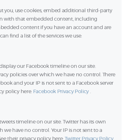
t you, use cookies, embed additional third-party
ion with that embedded content, including
embedded content if you have an account and are
an find a list of the services we use:
display our Facebook timeline on our site.
acy policies over which we have no control. There
ebook and your IP is not sent to a Facebook server
acy policy here:
Facebook Privacy Policy
.
tweets timeline on our site. Twitter has its own
 we have no control. Your IP is not sent to a
See their privacy policy here:
Twitter Privacy Policy
.