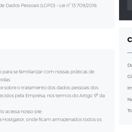
po
de Dados Pessoais (LGPD) – Lei n° 13.709/2018.
C
D
ra se familiarizar com nossas práticas de
G
vidas.
te sobre o tratamento dos dados pessoais dos
I
recidos pela Empresa, nos termos do Artigo 9º da
N
T
io acessa nosso site.
a Hostgator, onde ficam armazenados todos os