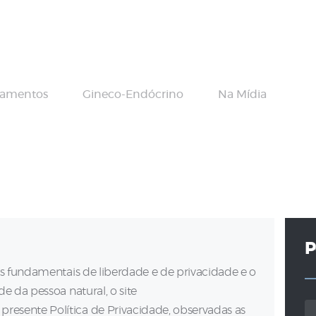
Home Principal
Dr Vamberto
Maia
tamentos
Gineco-Endócrino
Na Mídia
Infertilidade
Tratamentos
Gineco-
Endócrino
P
Contato
os fundamentais de liberdade e de privacidade e o
e da pessoa natural, o site
Pe
presente Política de Privacidade, observadas as