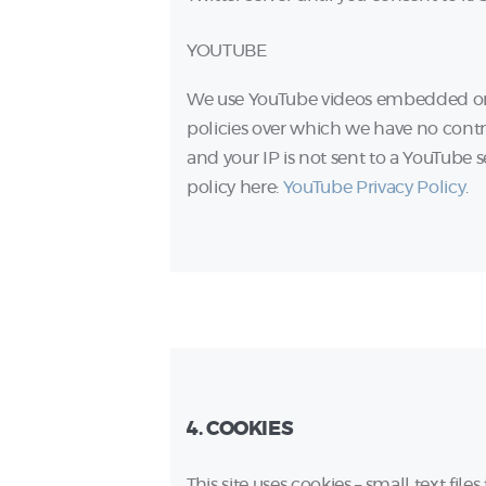
YOUTUBE
We use YouTube videos embedded on o
policies over which we have no contro
and your IP is not sent to a YouTube se
policy here:
YouTube Privacy Policy
.
4. COOKIES
This site uses cookies – small text fil