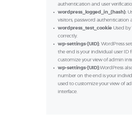
authentication and user verificatio
wordpress_logged_in_{hash}:
Us
visitors, password authentication a
wordpress_test_cookie
Used by 
correctly.
wp-settings-[UID]:
WordPress set
the end is your individual user ID 
customize your view of admin inter
wp-settings-[UID]:
WordPress also
number on the end is your individu
used to customize your view of adm
interface.