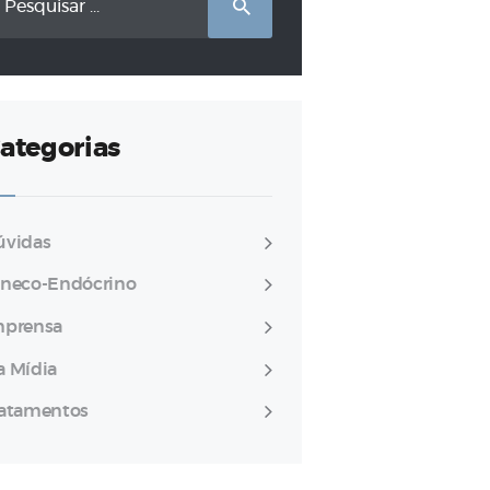
r:
ategorias
úvidas
ineco-Endócrino
mprensa
a Mídia
ratamentos