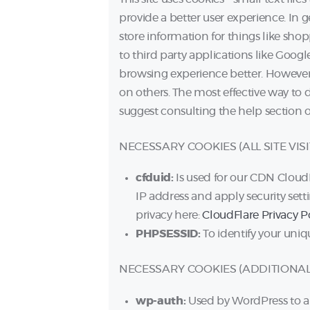
provide a better user experience. In g
store information for things like sh
to third party applications like Googl
browsing experience better. However, 
on others. The most effective way to d
suggest consulting the help section o
NECESSARY COOKIES (ALL SITE VIS
cfduid:
Is used for our CDN CloudF
IP address and apply security sett
privacy here:
CloudFlare Privacy P
PHPSESSID:
To identify your uniq
NECESSARY COOKIES (ADDITIONAL
wp-auth:
Used by WordPress to au