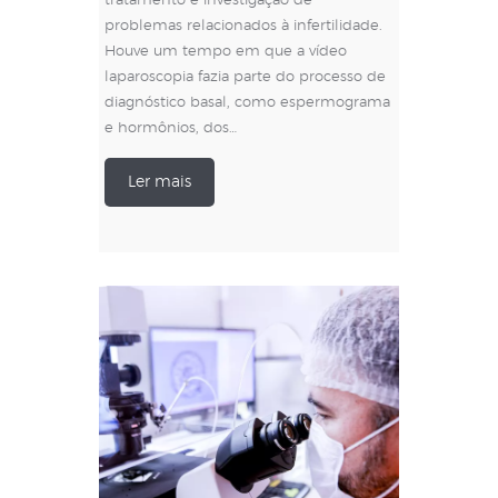
tratamento e investigação de
problemas relacionados à infertilidade.
Houve um tempo em que a vídeo
laparoscopia fazia parte do processo de
diagnóstico basal, como espermograma
e hormônios, dos…
Ler mais