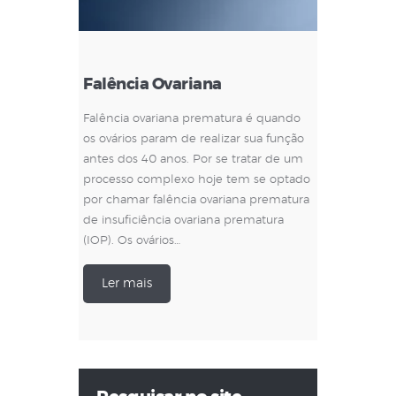
Falência Ovariana
Falência ovariana prematura é quando
os ovários param de realizar sua função
antes dos 40 anos. Por se tratar de um
processo complexo hoje tem se optado
por chamar falência ovariana prematura
de insuficiência ovariana prematura
(IOP). Os ovários…
Ler mais