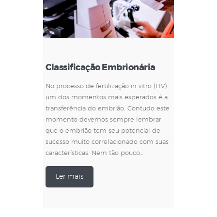
Classificação Embrionária
No processo de fertilização in vitro (FIV)
um dos momentos mais esperados é a
transferência do embrião. Contudo este
momento devemos sempre lembrar
que o embrião tem seu potencial de
sucesso muito correlacionado com suas
características. Nem tão pouco…
Ler mais