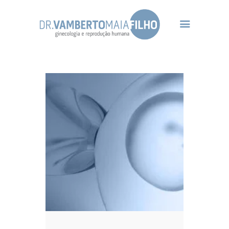
Home Principal
Dr Vamberto Maia
Infertilidade
Tratamentos
Gineco-Endócrino
Contato