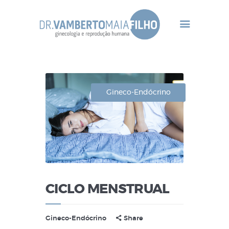
Home Principal
Dr Vamberto Maia
Gineco-Endócrino
Infertilidade
Tratamentos
Gineco-Endócrino
Contato
CICLO MENSTRUAL
Gineco-Endócrino
Share