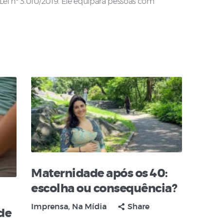
Lei nº 3.010/2019. Ele equipara pessoas com
Maternidade após os 40:
escolha ou consequência?
Imprensa
,
Na Mídia
Share
de