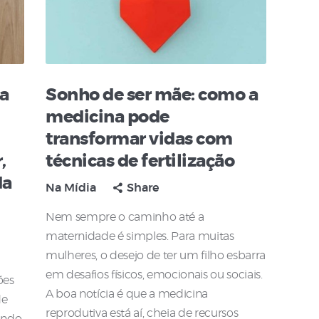
ta
Sonho de ser mãe: como a
medicina pode
transformar vidas com
,
técnicas de fertilização
da
Na Mídia
Share
Nem sempre o caminho até a
maternidade é simples. Para muitas
mulheres, o desejo de ter um filho esbarra
em desafios físicos, emocionais ou sociais.
ões
A boa notícia é que a medicina
de
reprodutiva está aí, cheia de recursos