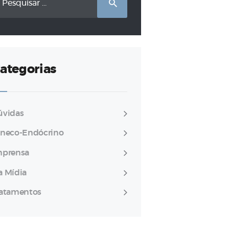
r:
ategorias
úvidas
ineco-Endócrino
mprensa
a Mídia
ratamentos