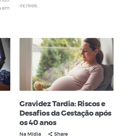
gundo
incríveis…
ta em
Gravidez Tardia: Riscos e
Desafios da Gestação após
os 40 anos
Na Mídia
Share