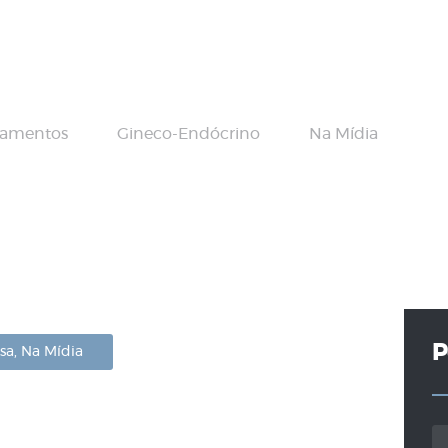
Home Principal
Dr Vamberto
Maia
tamentos
Gineco-Endócrino
Na Mídia
Infertilidade
Tratamentos
Gineco-
Endócrino
P
sa
,
Na Mídia
Contato
Pe