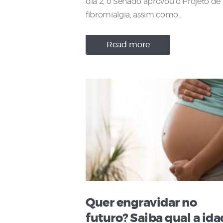
dia 2, o Senado aprovou o Projeto de 
fibromialgia, assim como…
Read more
Quer engravidar no
futuro? Saiba qual a ida