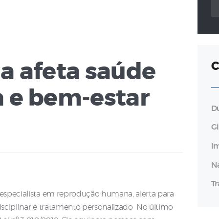
po
C
a afeta saúde
a e bem-estar
D
G
I
N
T
 especialista em reprodução humana, alerta para
disciplinar e tratamento personalizado No último