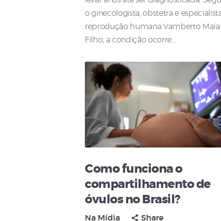
levar anos até ser diagnosticada. Se
o ginecologista, obstetra e especialis
reprodução humana Vamberto Maia
Filho, a condição ocorre…
Como funciona o
compartilhamento de
óvulos no Brasil?
Na Mídia
Share