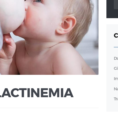
po
C
D
G
I
N
LACTINEMIA
T