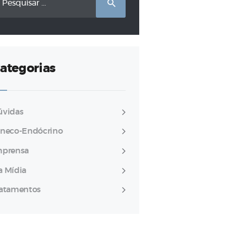
r:
ategorias
úvidas
ineco-Endócrino
mprensa
a Mídia
ratamentos