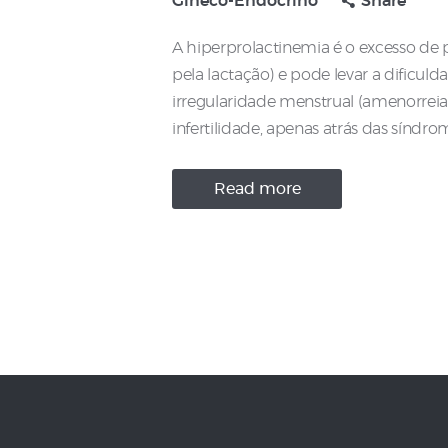
Gineco-Endócrino
Share
A hiperprolactinemia é o excesso de
pela lactação) e pode levar a dific
irregularidade menstrual (amenorreia
infertilidade, apenas atrás das síndr
Read more