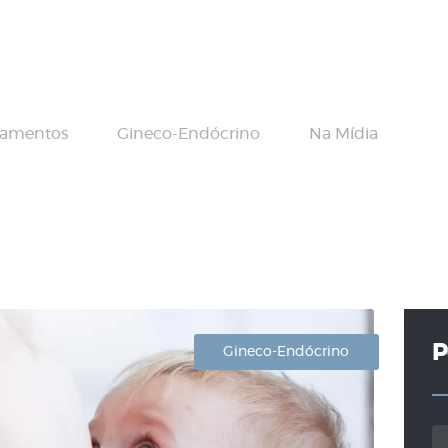
Home Principal
Dr Vamberto
Maia
tamentos
Gineco-Endócrino
Na Mídia
Infertilidade
Tratamentos
Gineco-
Endócrino
P
Gineco-Endócrino
Contato
Pe