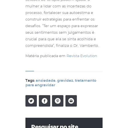
mulher a lidar com as incertezas do
processo, fortalecer sua autoestima e
construir estratégias para enfrentar os
desafios. “Ter um espaço para expressar
seus sentimentos sem julgamentos é
crucial para que ela se sinta acolhida e
compreendida”, finaliza o Dr. Vamberto.
Matéria publicada em
Revista Evolution
Tags:
ansiedade
,
gravidez
,
tratamento
para engravidar
Pesquisar no site