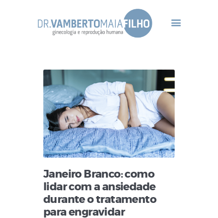
Home Principal
Dr Vamberto Maia
Infertilidade
Tratamentos
Gineco-Endócrino
Contato
Janeiro Branco: como
lidar com a ansiedade
durante o tratamento
para engravidar