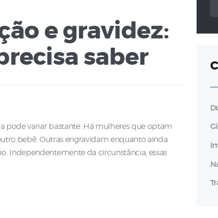
po
o e gravidez:
precisa saber
C
D
tra pode variar bastante. Há mulheres que optam
G
 outro bebê. Outras engravidam enquanto ainda
I
o. Independentemente da circunstância, essas
N
T