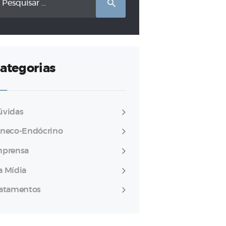
r:
ategorias
úvidas
ineco-Endócrino
mprensa
a Mídia
ratamentos