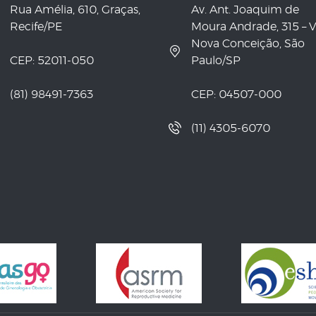
Rua Amélia, 610, Graças,
Av. Ant. Joaquim de
Recife/PE
Moura Andrade, 315 – V
Nova Conceição, São
CEP: 52011-050
Paulo/SP
(81) 98491-7363
CEP: 04507-000
(11) 4305-6070