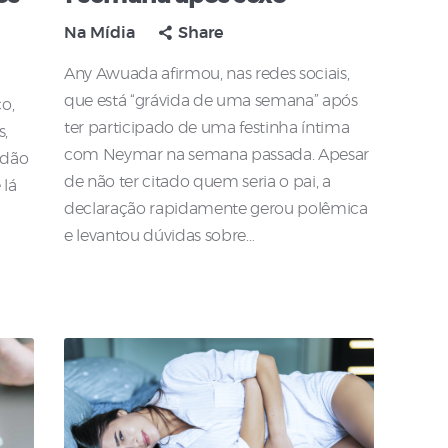
Na Mídia
Share
Any Awuada afirmou, nas redes sociais,
que está “grávida de uma semana” após
ço,
ter participado de uma festinha íntima
s,
com Neymar na semana passada. Apesar
idão
de não ter citado quem seria o pai, a
 lá
declaração rapidamente gerou polêmica
e levantou dúvidas sobre…