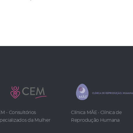
M - Consultórios
Clínica MÃE • Clínica de
pecializados da Mulher
Reprodução Humana