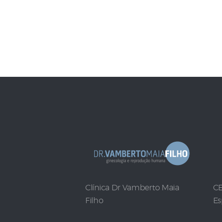
Clínica Dr Vamberto Maia
CE
Filho
Es