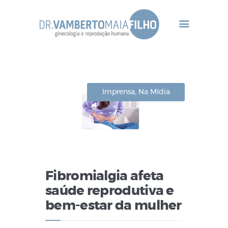
Home Principal
Dr Vamberto Maia
Imprensa
,
Na Mídia
Infertilidade
Tratamentos
Gineco-Endócrino
Contato
Fibromialgia afeta
saúde reprodutiva e
bem-estar da mulher