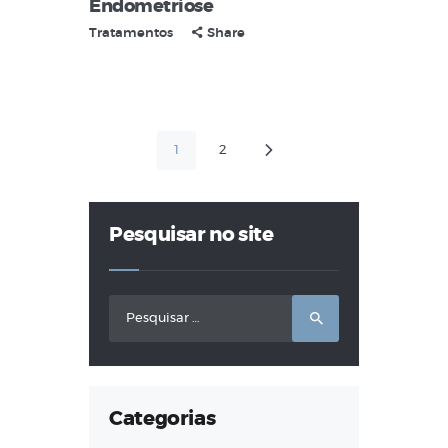
Endometriose
Tratamentos
Share
Paginação
PAGE
1
PAGE
2
>
de
posts
Pesquisar no site
Pesquisar
por:
Categorias